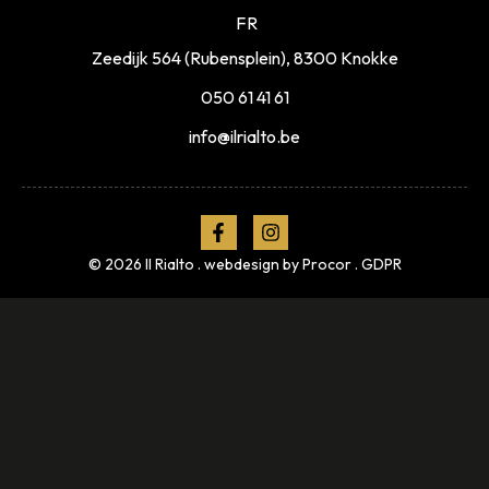
FR
Zeedijk 564 (Rubensplein), 8300 Knokke
050 61 41 61
info@ilrialto.be
© 2026 Il Rialto . webdesign by
Procor
.
GDPR