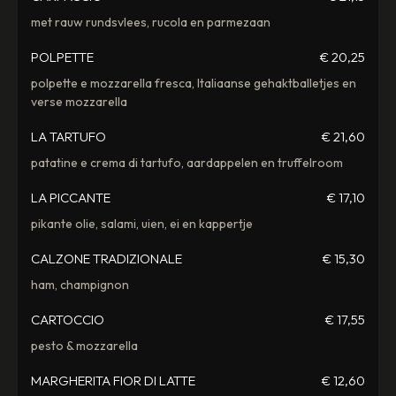
met rauw rundsvlees, rucola en parmezaan
POLPETTE
€ 20,25
polpette e mozzarella fresca, Italiaanse gehaktballetjes en
verse mozzarella
LA TARTUFO
€ 21,60
patatine e crema di tartufo, aardappelen en truffelroom
LA PICCANTE
€ 17,10
pikante olie, salami, uien, ei en kappertje
CALZONE TRADIZIONALE
€ 15,30
ham, champignon
CARTOCCIO
€ 17,55
pesto & mozzarella
MARGHERITA FIOR DI LATTE
€ 12,60