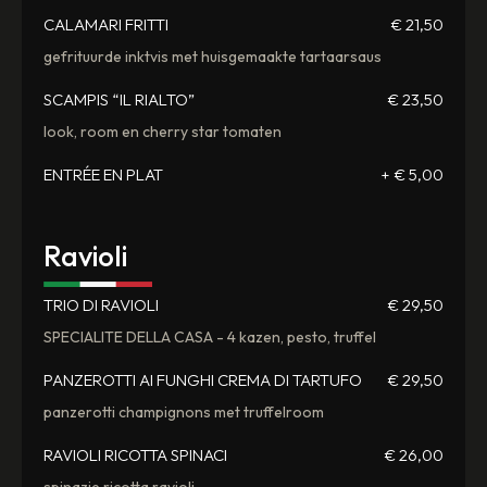
CALAMARI FRITTI
€ 21,50
gefrituurde inktvis met huisgemaakte tartaarsaus
SCAMPIS “IL RIALTO”
€ 23,50
look, room en cherry star tomaten
ENTRÉE EN PLAT
+ € 5,00
Ravioli
TRIO DI RAVIOLI
€ 29,50
SPECIALITE DELLA CASA - 4 kazen, pesto, truffel
PANZEROTTI AI FUNGHI CREMA DI TARTUFO
€ 29,50
panzerotti champignons met truffelroom
RAVIOLI RICOTTA SPINACI
€ 26,00
spinazie ricotta ravioli