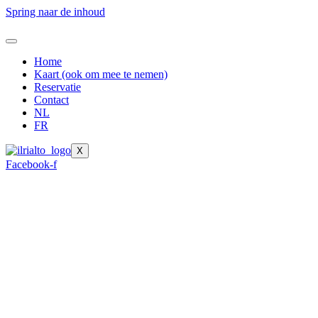
Spring naar de inhoud
Home
Kaart (ook om mee te nemen)
Reservatie
Contact
NL
FR
X
Facebook-f