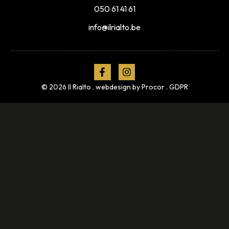
050 61 41 61
info@ilrialto.be
© 2026 Il Rialto . webdesign by
Procor
.
GDPR